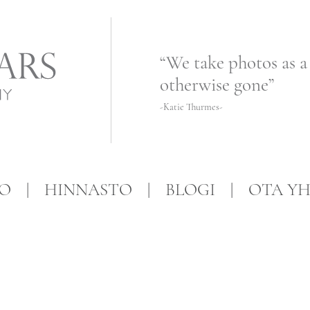
“We take photos as a
otherwise gone”
-Katie Thurmes-
FO
HINNASTO
BLOGI
OTA YH