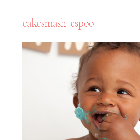
cakesmash_espoo