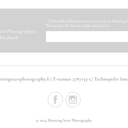
* Täyttämällä sähköpostiosoitteen annat luvan Shooting S
Photography:lle lähettää sinulle uutiskirjeitä.
Stars Photographyn
 Facebook-
otingstarsphotography.fi | Y-tunnus 2787153-5 | Technopolis Inn
© 2024 Shooting Stars Photography