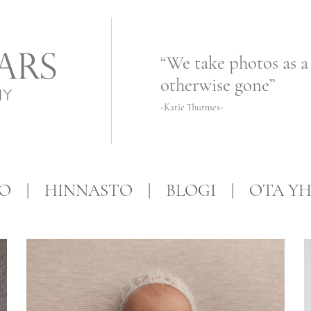
“We take photos as a
otherwise gone”
-Katie Thurmes-
FO
HINNASTO
BLOGI
OTA YH