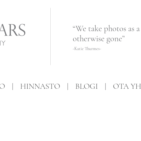
“We take photos as a
otherwise gone”
-Katie Thurmes-
FO
HINNASTO
BLOGI
OTA YH