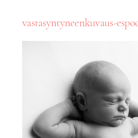
vastasyntyneenkuvaus-espo