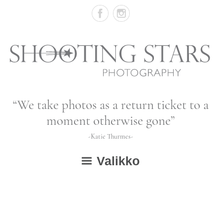
Skip
to
content
Vastasyntyneiden,
“We take photos as a return ticket to a
vauvojen
moment otherwise gone”
ja
-Katie Thurmes-
lapsien
Valikko
valokuvausta
ETUSIVU
GALLERIA
avaa