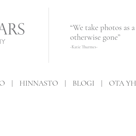
“We take photos as a
otherwise gone”
-Katie Thurmes-
FO
HINNASTO
BLOGI
OTA YH