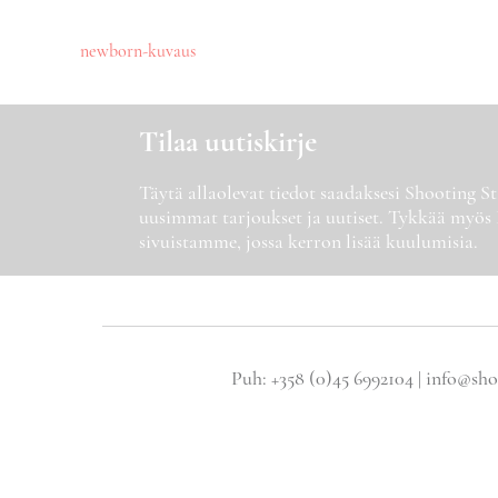
Artikkelien
newborn-kuvaus
selaus
Tilaa uutiskirje
Täytä allaolevat tiedot saadaksesi Shooting 
uusimmat tarjoukset ja uutiset. Tykkää myös
sivuistamme, jossa kerron lisää kuulumisia.
Puh: +358 (0)45 6992104 | info@sho