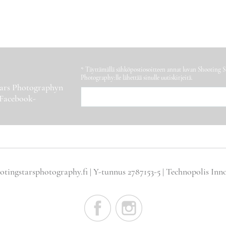
* Täyttämällä sähköpostiosoitteen annat luvan Shooting S
Photography:lle lähettää sinulle uutiskirjeitä.
Stars Photographyn
 Facebook-
otingstarsphotography.fi | Y-tunnus 2787153-5 | Technopolis Inn