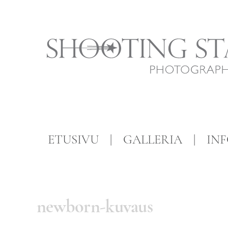
Skip
to
content
Vastasyntyneiden,
vauvojen
ja
ETUSIVU
GALLERIA
IN
lapsien
valokuvausta
newborn-kuvaus