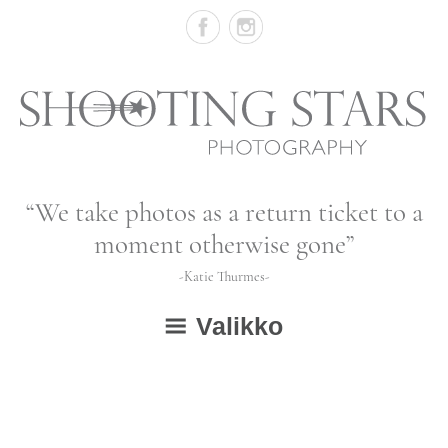
Skip
to
content
Vastasyntyneiden,
“We take photos as a return ticket to a
vauvojen
moment otherwise gone”
ja
-Katie Thurmes-
lapsien
Valikko
valokuvausta
ETUSIVU
GALLERIA
avaa