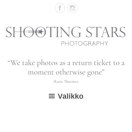
Skip
to
content
Vastasyntyneiden,
“We take photos as a return ticket to a
vauvojen
moment otherwise gone”
ja
-Katie Thurmes-
lapsien
Valikko
valokuvausta
ETUSIVU
GALLERIA
avaa