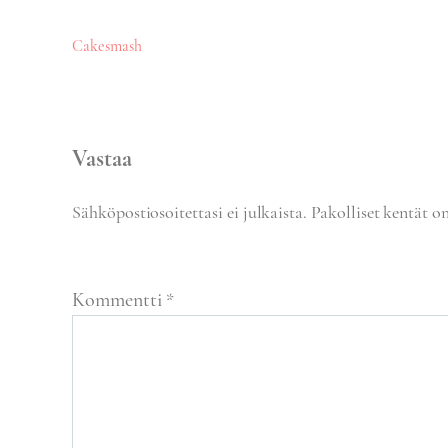
Artikkelien
Cakesmash
selaus
Vastaa
Sähköpostiosoitettasi ei julkaista.
Pakolliset kentät o
Kommentti
*