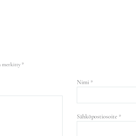
n merkitty
*
Nimi
*
Sähköpostiosoite
*