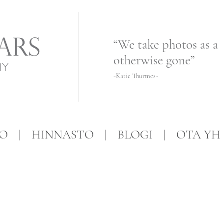
“We take photos as a
otherwise gone”
-Katie Thurmes-
FO
HINNASTO
BLOGI
OTA YH