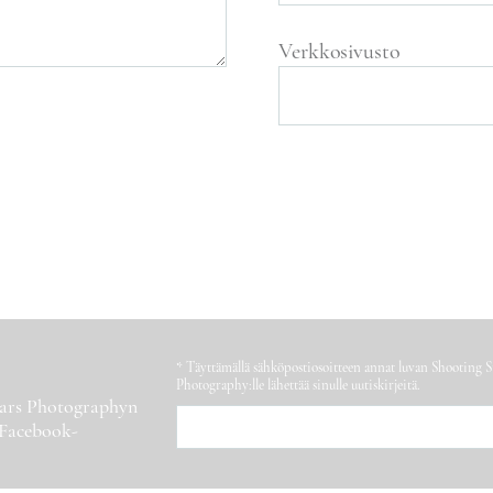
Verkkosivusto
* Täyttämällä sähköpostiosoitteen annat luvan Shooting S
Photography:lle lähettää sinulle uutiskirjeitä.
Stars Photographyn
 Facebook-