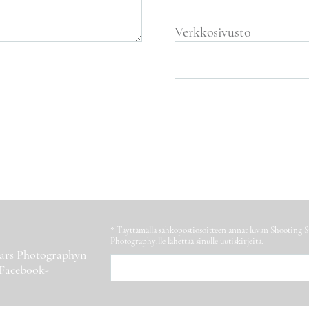
Verkkosivusto
* Täyttämällä sähköpostiosoitteen annat luvan Shooting S
Photography:lle lähettää sinulle uutiskirjeitä.
Stars Photographyn
 Facebook-