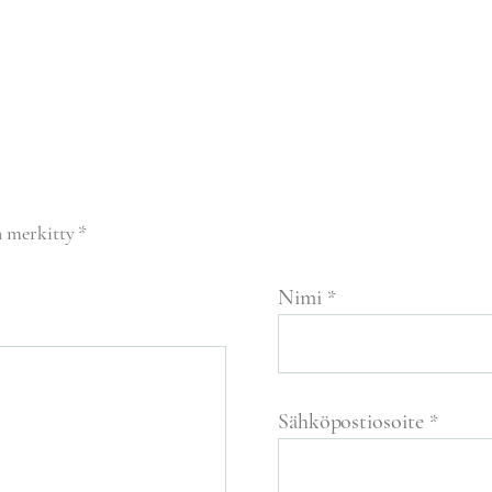
n merkitty
*
Nimi
*
Sähköpostiosoite
*