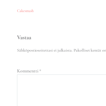
Artikkelien
Cakesmash
selaus
Vastaa
Sähköpostiosoitettasi ei julkaista.
Pakolliset kentät o
Kommentti
*