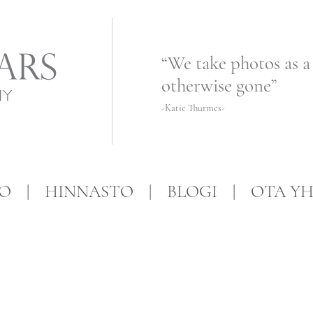
“We take photos as a
otherwise gone”
-Katie Thurmes-
FO
HINNASTO
BLOGI
OTA YH