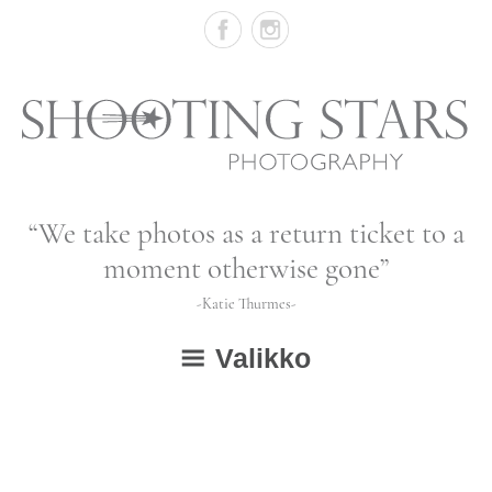
Skip
to
content
Vastasyntyneiden,
“We take photos as a return ticket to a
vauvojen
moment otherwise gone”
ja
-Katie Thurmes-
lapsien
Valikko
valokuvausta
ETUSIVU
GALLERIA
avaa