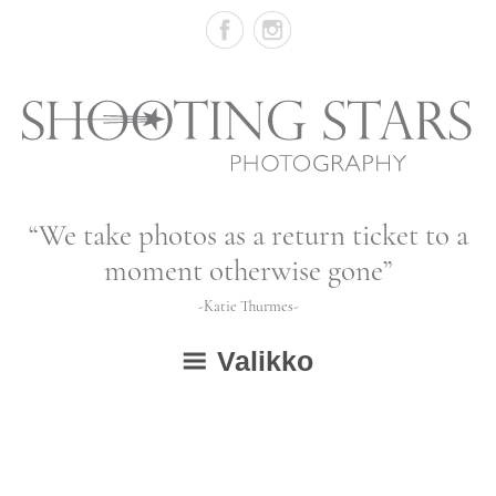
Skip
to
content
Vastasyntyneiden,
“We take photos as a return ticket to a
vauvojen
moment otherwise gone”
ja
-Katie Thurmes-
lapsien
Valikko
valokuvausta
ETUSIVU
GALLERIA
avaa