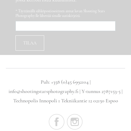
* Täyttämällä sähköpostiosoitteen annat luvan Shooting Stars
Photography:lle lähettää sinulle uutiskirjeitä.
Puh: +358 (0)45 6992104 |
info@shootingstarsphotography.fi | Y-tunnus 2787153-5 |
Technopolis Innopoli 1 Tekniikantie 12 02150 Espoo