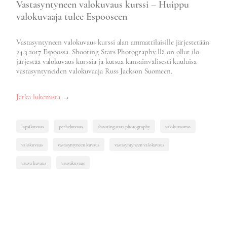
Vastasyntyneen valokuvaus kurssi – Huippu
valokuvaaja tulee Espooseen
Vastasyntyneen valokuvaus kurssi alan ammattilaisille järjestetään
24.3.2017 Espoossa. Shooting Stars Photography:llä on ollut ilo
järjestää valokuvaus kurssia ja kutsua kansainvälisesti kuuluisa
vastasyntyneiden valokuvaaja Russ Jackson Suomeen.
”Vastasyntyneen
Jatka lukemista
→
valokuvaus
kurssi”
lapsikuvaus
perhekuvaus
shooting stars photography
valokuvaamo
valokuvaus
vastasyntyneen kuvaus
vastasyntyneen valokuvaus
vauva kuvaus
vauvakuvaus