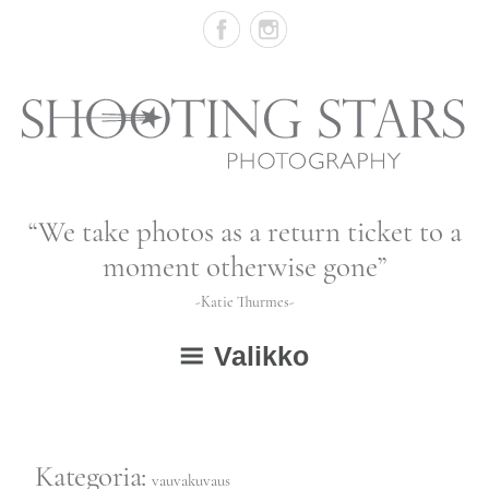
Skip
to
content
Vastasyntyneiden,
“We take photos as a return ticket to a
vauvojen
moment otherwise gone”
ja
-Katie Thurmes-
lapsien
Valikko
valokuvausta
ETUSIVU
GALLERIA
Kategoria:
vauvakuvaus
avaa