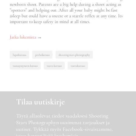
newborn shoot. Parents are a big help during a shoot acting as
”spotters” and helping out. After all your baby might be fast
asleep but could have a sneeze or a startle reflex at any time. Its
important to keep safety in mind at all times.
”Importance
Jatka lukemista
→
of
safety
lapsikuvaus
perhekuvaus
shooting stars photography
during
vastasyntyneen kuvaus
vauva kuvaus
vauvakuvaus
a
newborn
shoot”
Tilaa uutiskirje
Täytä allaolevat tiedot saadaksesi Shooting
Stars Photographyn uusimmat tarjoukset ja
uutiset. Tykkää myös Facebook-sivuistamme,
jossa kerron lisää kuulumisia.