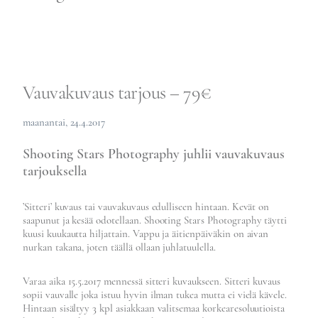
alava
INFO
HINNASTO
BLOGI
OTA YHTEYTTÄ
Vauvakuvaus tarjous – 79€
IN ENGLISH
maanantai, 24.4.2017
Shooting Stars Photography juhlii vauvakuvaus
tarjouksella
’Sitteri’ kuvaus tai vauvakuvaus edulliseen hintaan. Kevät on
saapunut ja kesää odotellaan. Shooting Stars Photography täytti
kuusi kuukautta hiljattain. Vappu ja äitienpäiväkin on aivan
nurkan takana, joten täällä ollaan juhlatuulella.
Varaa aika 15.5.2017 mennessä sitteri kuvaukseen. Sitteri kuvaus
sopii vauvalle joka istuu hyvin ilman tukea mutta ei vielä kävele.
Hintaan sisältyy 3 kpl asiakkaan valitsemaa korkearesoluutioista