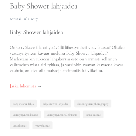
Baby Shower lahjaidea
torstai, 26.1.2017
Baby Shower lahjaidea
Onko työkaverilla tai ystävällä lähestymässä vauvakutsut? Olisiko
vastasyntyneen kuvaus mieluisa Baby Shower lahjaidea?
Mielestäni kuvaukseen lahjakortin osto on varmasti sellainen
vaihtoehto mistä äiti tykkää, ja varsinkin vauvan kasvaessa kovaa
vauhtia, on kiva olla muistoja ensimmäisiltä viikoilta.
”Baby
Jatka lukemista
→
Shower
lahjaidea”
baby shower lahja
baby shower lahjaidea
shooting stars photography
vastasyntyneen kuvaus
vastasyntyneen valokuvaus
vauva kuvaus
vauvakutsut
vauvakuvaus